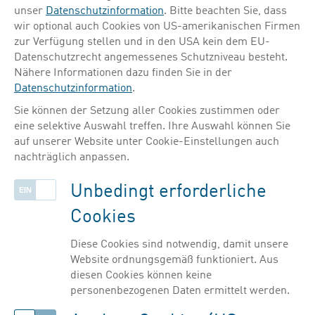
unser
Datenschutzinformation
. Bitte beachten Sie, dass
erfolgreiche Zusammenarbeit zwischen
wir optional auch Cookies von US-amerikanischen Firmen
Wirtschaft und Wissenschaft. Dies dient der
zur Verfügung stellen und in den USA kein dem EU-
Weiterentwicklung der (Wissens-)Gesellschaft
Datenschutzrecht angemessenes Schutzniveau besteht.
Nähere Informationen dazu finden Sie in der
und einer modernen Gesundheitsversorgung.
Datenschutzinformation
.
Sie können der Setzung aller Cookies zustimmen oder
Für einen starken Standort braucht es auch
eine selektive Auswahl treffen. Ihre Auswahl können Sie
starke Impulse! Die Weichen für einen
auf unserer Website unter Cookie-Einstellungen auch
international wettbewerbsfähigen und
nachträglich anpassen.
modernen Standort müssen jetzt gestellt
Unbedingt erforderliche
werden.
Cookies
Zum Wohle der Patientinnen und Patienten.
Für den Fortschritt. Für die Wirtschaft.
Diese Cookies sind notwendig, damit unsere
Website ordnungsgemäß funktioniert. Aus
diesen Cookies können keine
Forderungen einer modernen Pharmaindustrie
personenbezogenen Daten ermittelt werden.