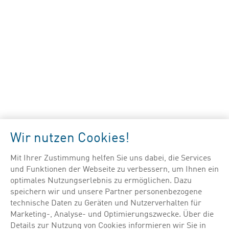
Zur interaktiven Landkarte
Starke Impulse, starker
Wir nutzen Cookies!
Standort
Mit Ihrer Zustimmung helfen Sie uns dabei, die Services
und Funktionen der Webseite zu verbessern, um Ihnen ein
optimales Nutzungserlebnis zu ermöglichen. Dazu
Die Pharmaindustrie setzt sich aktiv für die
speichern wir und unsere Partner personenbezogene
Stärkung Österreichs als
Wirtschafts-,
technische Daten zu Geräten und Nutzerverhalten für
Produktions-, Forschungs- und
Marketing-, Analyse- und Optimierungszwecke. Über die
Details zur Nutzung von Cookies informieren wir Sie in
Studienstandort
ein. Sie steht für eine